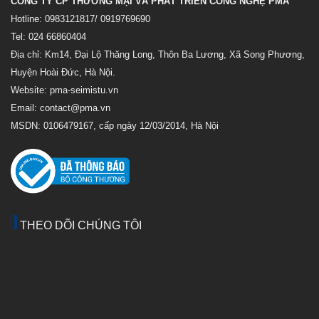
CÔNG TY CP THƯƠNG MẠI VÀ PHÁT TRIỂN CÔNG NGHỆ PMA
Hotline: 0983121817/ 0919769690
Tel: 024 66860404
Địa chỉ: Km14, Đại Lộ Thăng Long, Thôn Ba Lương, Xã Song Phương,
Huyện Hoài Đức, Hà Nội.
Website: pma-seimistu.vn
Email:
contact@pma.vn
MSDN: 0106479167, cấp ngày 12/03/2014, Hà Nội
THEO DÕI CHÚNG TÔI