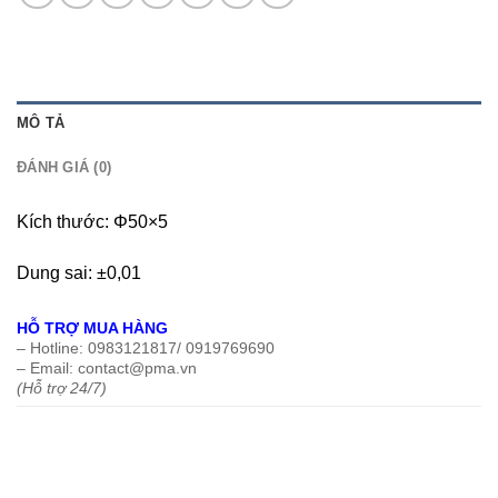
MÔ TẢ
ĐÁNH GIÁ (0)
Kích thước: Φ50×5
Dung sai: ±0,01
HỖ TRỢ MUA HÀNG
– Hotline: 0983121817/ 0919769690
– Email: contact@pma.vn
(Hỗ trợ 24/7)