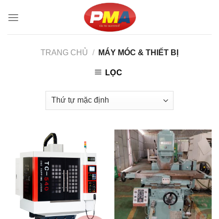
Skip
to
content
TRANG CHỦ
/
MÁY MÓC & THIẾT BỊ
LỌC