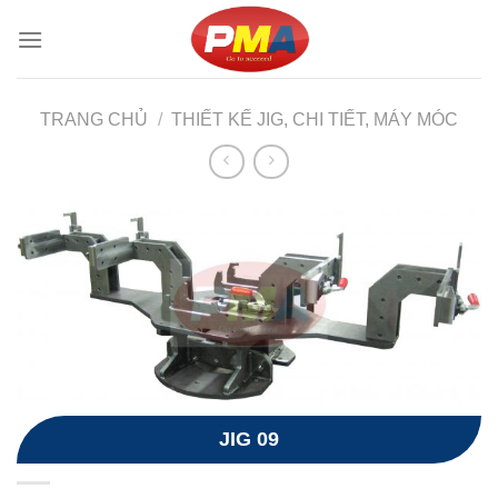
Skip
to
content
TRANG CHỦ
/
THIẾT KẾ JIG, CHI TIẾT, MÁY MÓC
JIG 09