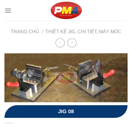
Skip
to
content
TRANG CHỦ
/
THIẾT KẾ JIG, CHI TIẾT, MÁY MÓC
JIG 08