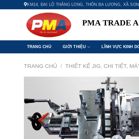
Skip
KM14, ĐẠI LỘ THĂNG LONG, THÔN BA LƯƠNG, XÃ SO
to
content
PMA TRADE 
pin up casino india
1 win az
мостбет
pinup
luckyjet
mostbet
pin up
pin-up
pinup
luckyget
1win aviator
parimatch
pin up kz
mosbet india
1win sayti
mostbet aviator login
lucky jet
1 win
aviator mostbet
lucky jet online
4rabet bd
pin up
4rabet
1win lucky jet
пинап
1 win online
1win
mostbet kz
1win apostas
mostbet
TRANG CHỦ
GIỚI THIỆU
LĨNH VỰC KINH D
TRANG CHỦ
/
THIẾT KẾ JIG, CHI TIẾT, M