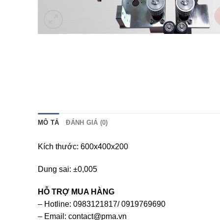
MÔ TẢ
ĐÁNH GIÁ (0)
Kích thước: 600x400x200
Dung sai: ±0,005
HỖ TRỢ MUA HÀNG
– Hotline: 0983121817/ 0919769690
– Email:
contact@pma.vn