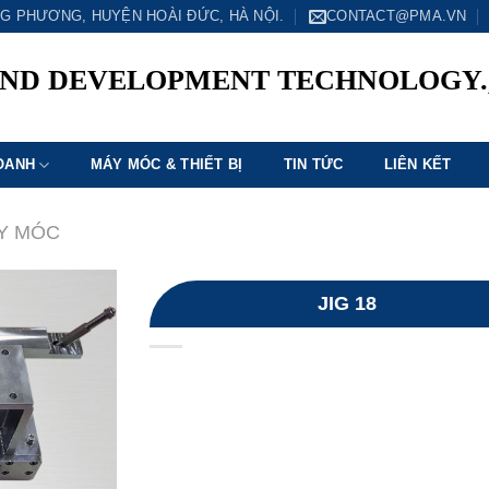
NG PHƯƠNG, HUYỆN HOÀI ĐỨC, HÀ NỘI.
CONTACT@PMA.VN
AND DEVELOPMENT TECHNOLOGY.
 az
mostbet casino
pin up
4rabet bd
mosbet
pin up bet
1win kz
1win slot
lucky jet crash
4a bet
mostbet kz
1 win
parimatch
1win aviator
mostbet kz
mostbet
1 win
mosbet
mostbet india
aviator
1win
mostbet
OANH
MÁY MÓC & THIẾT BỊ
TIN TỨC
LIÊN KẾT
ÁY MÓC
JIG 18