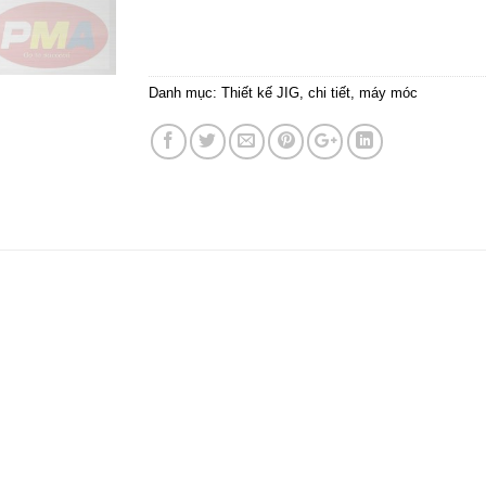
Danh mục:
Thiết kế JIG, chi tiết, máy móc