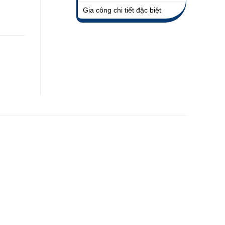
Gia công chi tiết đặc biệt