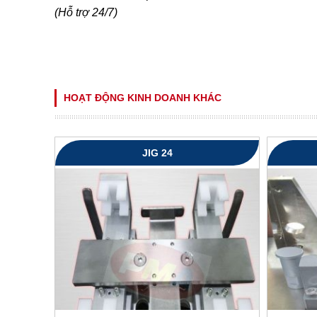
(Hỗ trợ 24/7)
HOẠT ĐỘNG KINH DOANH KHÁC
JIG 24