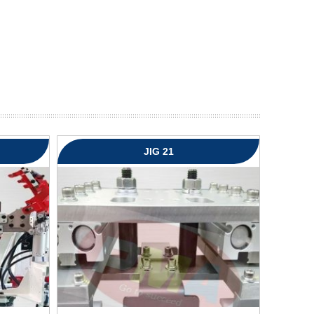
JIG 21