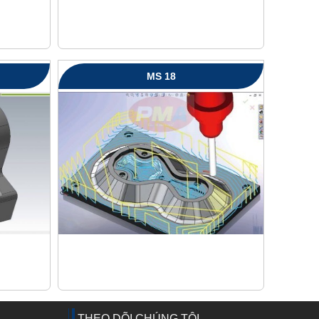
MS 18
THEO DÕI CHÚNG TÔI