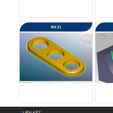
MS 21
LIÊN KẾT