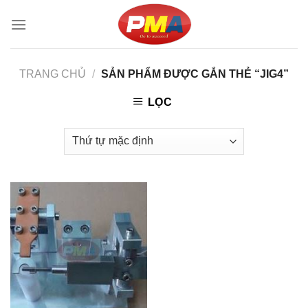
Skip
to
content
TRANG CHỦ
/
SẢN PHẨM ĐƯỢC GẮN THẺ “JIG4”
LỌC