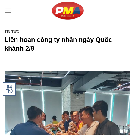
Skip
to
content
TIN TỨC
Liên hoan công ty nhân ngày Quốc
khánh 2/9
04
Th9