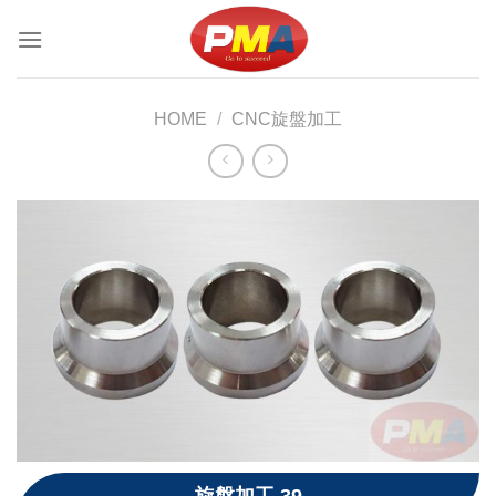
Skip
to
content
HOME
/
CNC旋盤加工