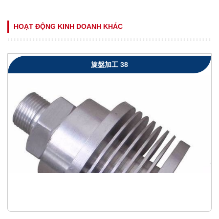
HOẠT ĐỘNG KINH DOANH KHÁC
旋盤加工 38