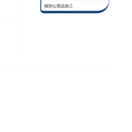
独別な部品加工