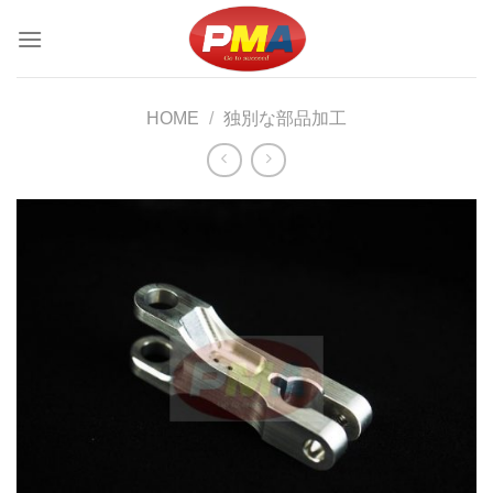
Skip
to
content
HOME
/
独別な部品加工