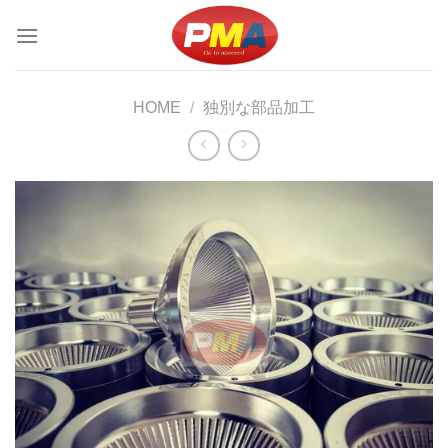
Skip
to
content
HOME
/
独別な部品加工