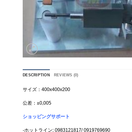
DESCRIPTION
REVIEWS (0)
サイズ：400x400x200
公差：±0,005
ショッピングサポー
ト
-ホットライン: 0983121817/ 0919769690