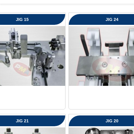
JIG 15
JIG 24
JIG 21
JIG 20