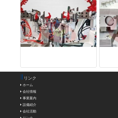
リンク
ホーム
会社情報
事業案内
設備紹介
会社活動
リンク