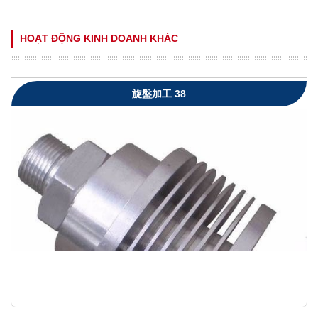
HOẠT ĐỘNG KINH DOANH KHÁC
旋盤加工 38