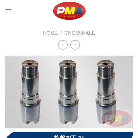
Skip
to
content
HOME
/
CNC旋盤加工